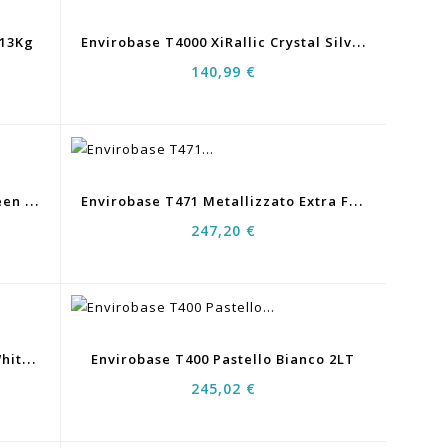
E
Nvirobase T4000 XiRallic Crystal Silver 0,5LT
113Kg
140,99 €
E
Nvirobase T4311 Cromato HC Green Blue 0,5LT
E
Nvirobase T471 Metallizzato Extra Fine Metallic 2LT
247,20 €
D
Eltron Progress D6000 Brillant White 3,5LT
Envirobase T400 Pastello Bianco 2LT
245,02 €