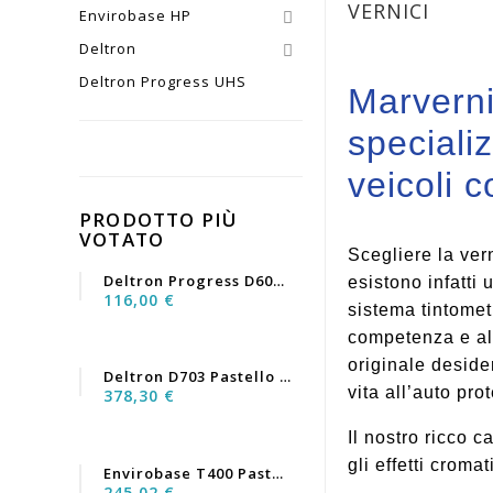
VERNICI
Envirobase HP

Deltron

Deltron Progress UHS
Marvernic
specializ
veicoli 
PRODOTTO PIÙ
VOTATO
Scegliere la ver
Deltron Progress D6060...
esistono infatti 
116,00 €
sistema tintometr
competenza e all
originale deside
Deltron D703 Pastello Nero...
vita all’auto pr
378,30 €
Il nostro ricco c
gli effetti cromat
Envirobase T400 Pastello...
245,02 €