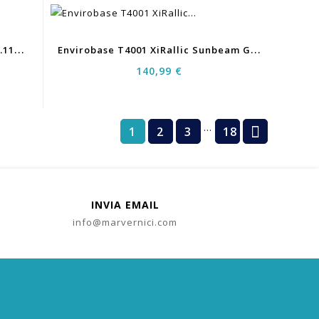
D
Eltron PRLX2 Cristallo Argento 0.113Kg
E
Nvirobase T4001 XiRallic Sunbeam Gold 0,5LT
140,99 €
…

1
2
3
18
INVIA EMAIL
info@marvernici.com