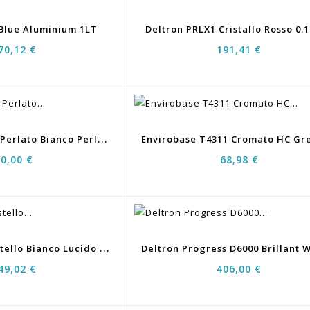
 Blue Aluminium 1LT
Deltron PRLX1 Cristallo Rosso 0.
70,12 €
191,41 €
E
Nvirobase T451 Perlato Bianco Perla Extra Fine 0,5LT
90,00 €
68,98 €
D
Eltron D700 Pastello Bianco Lucido 3,5LT
49,02 €
406,00 €