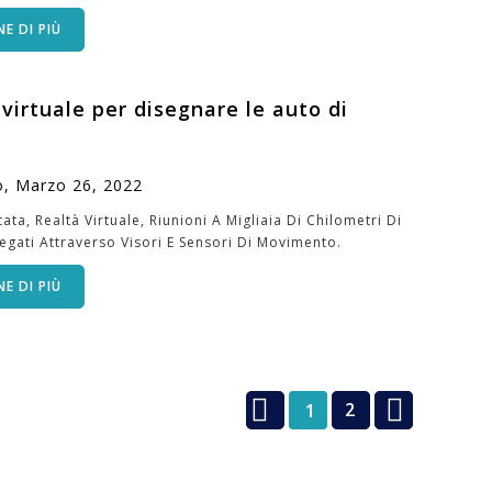
E DI PIÙ
 virtuale per disegnare le auto di
o,
Marzo
26,
2022
ta, Realtà Virtuale, Riunioni A Migliaia Di Chilometri Di
legati Attraverso Visori E Sensori Di Movimento.
E DI PIÙ


2
1