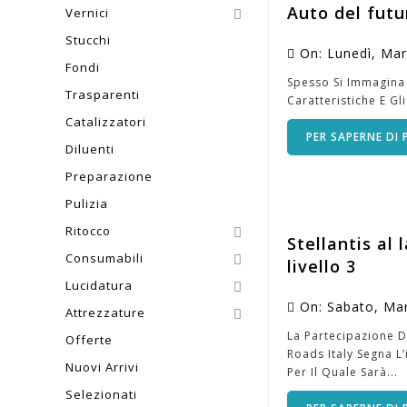
Auto del fut
Vernici

Stucchi
On:
Lunedì,
Ma
Fondi
Spesso Si Immagina
Trasparenti
Caratteristiche E G
Catalizzatori
PER SAPERNE DI 
Diluenti
Preparazione
Pulizia
Ritocco

Stellantis al
Consumabili

livello 3
Lucidatura

On:
Sabato,
Ma
Attrezzature

La Partecipazione D
Offerte
Roads Italy Segna L
Nuovi Arrivi
Per Il Quale Sarà...
Selezionati