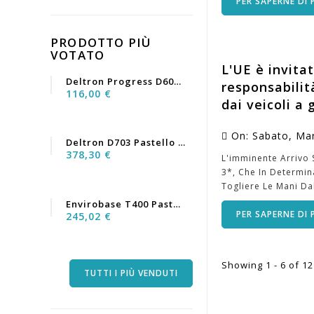
PER SAPERNE DI 
PRODOTTO PIÙ
VOTATO
L'UE è invita
Deltron Progress D6060...
responsabilit
116,00 €
dai veicoli a
On:
Sabato,
Ma
Deltron D703 Pastello Nero...
378,30 €
L'imminente Arrivo 
3*, Che In Determi
Togliere Le Mani Dal
Envirobase T400 Pastello...
PER SAPERNE DI 
245,02 €
Showing 1 - 6 of 12
TUTTI I PIÙ VENDUTI