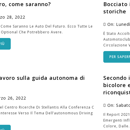
uro, come saranno?
Bocciato 
storiche
rzo
28,
2022
On:
Luned
 Come Saranno Le Auto Del Futuro. Ecco Tutte Le
li Optional Che Potrebbero Avere.
È Stato Accolt
Automotoclub 
PIÙ
Circolazione V
PER SAPERN
 lavoro sulla guida autonoma di
Secondo i
bicolore 
riconquis
rzo
26,
2022
On:
Sabat
el Centro Ricerche Di Stellantis Alla Conferenza C
’interesse Verso Il Tema Dell’autonomous Driving
Il Report 202
Emergenti Infl
Colore, Dalle.