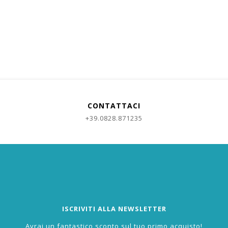
CONTATTACI
+39.0828.871235
ISCRIVITI ALLA NEWSLETTER
Avrai un fantastico sconto sul tuo primo acquisto!