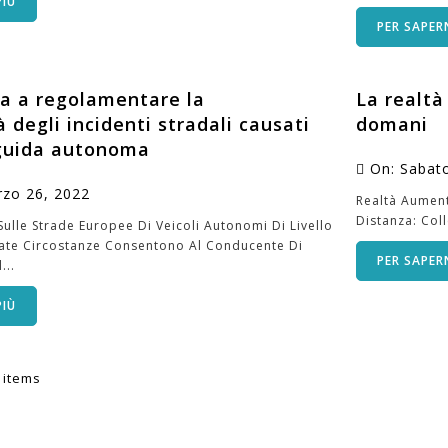
PIÙ
PER SAPERN
ta a regolamentare la
La realtà
à degli incidenti stradali causati
domani
 guida autonoma
On:
Sabat
rzo
26,
2022
Realtà Aumenta
Distanza: Col
Sulle Strade Europee Di Veicoli Autonomi Di Livello
nate Circostanze Consentono Al Conducente Di
PER SAPERN
...
PIÙ
 items