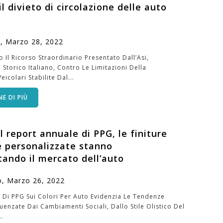
il divieto di circolazione delle auto
ì,
Marzo
28,
2022
o Il Ricorso Straordinario Presentato Dall’Asi,
Storico Italiano, Contro Le Limitazioni Della
eicolari Stabilite Dal...
E DI PIÙ
l report annuale di PPG, le finiture
e personalizzate stanno
tando il mercato dell’auto
o,
Marzo
26,
2022
1 Di PPG Sui Colori Per Auto Evidenzia Le Tendenze
uenzate Dai Cambiamenti Sociali, Dallo Stile Olistico Del
..