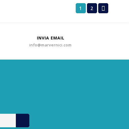

1
2
INVIA EMAIL
info@marvernici.com