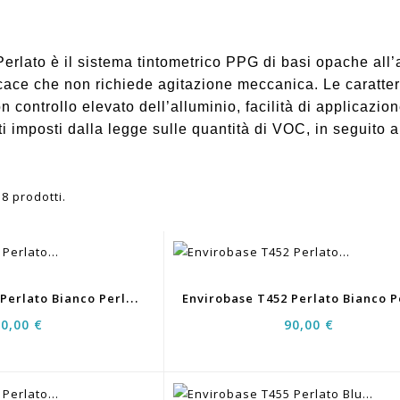
rlato è il sistema tintometrico PPG di basi opache all’a
cace che non richiede agitazione meccanica. Le caratteri
con controllo elevato dell’alluminio, facilità di appli
siti imposti dalla legge sulle quantità di VOC, in seguito
8 prodotti.
E
Nvirobase T451 Perlato Bianco Perla Extra Fine 0,5LT
90,00 €
90,00 €