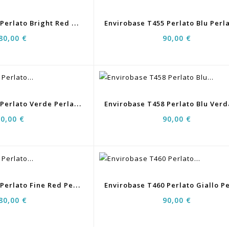
E
Nvirobase T454 Perlato Bright Red Pearl 1LT
80,00 €
90,00 €
E
Nvirobase T457 Perlato Verde Perla 0,5LT
90,00 €
90,00 €
E
Nvirobase T462 Perlato Fine Red Pearl 1LT
80,00 €
90,00 €