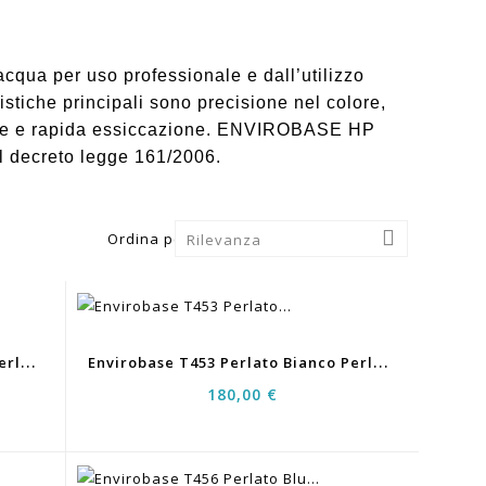
cqua per uso professionale e dall’utilizzo
stiche principali sono precisione nel colore,
cazione e rapida essiccazione. ENVIROBASE HP
 al decreto legge 161/2006.

Ordina per:
Rilevanza
E
Nvirobase T452 Perlato Bianco Perla Fine 0,5LT
E
Nvirobase T453 Perlato Bianco Perla 1LT
180,00 €