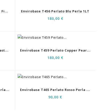
E
Nvirobase T455 Perlato Blu Perla Fine 0,5LT
Envirobase T456 Perlato Blu Perla 1LT
180,00 €
E
Nvirobase T458 Perlato Blu Verdastro Perla 0,5LT
E
Nvirobase T459 Perlato Copper Pearl 1LT
180,00 €
E
Nvirobase T460 Perlato Giallo Perla 0,5LT
E
Nvirobase T465 Perlato Rosso Perla 0,5LT
90,00 €