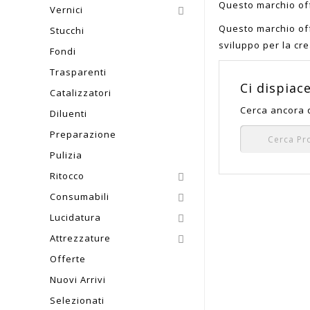
Questo marchio off
Vernici

Questo marchio off
Stucchi
sviluppo per la cre
Fondi
Trasparenti
Ci dispiac
Catalizzatori
Cerca ancora 
Diluenti
Preparazione
Pulizia
Ritocco

Consumabili

Lucidatura

Attrezzature

Offerte
Nuovi Arrivi
Selezionati